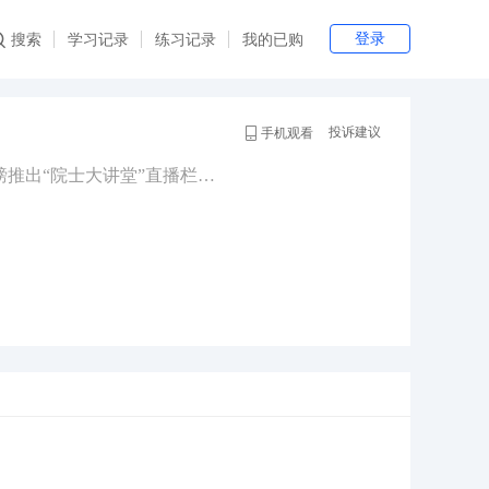
登录
搜索
学习记录
练习记录
我的已购
投诉建议
手机观看
领略院士风采，聆听前沿技术讲座，与大咖零距离沟通互动！云光讲堂重磅推出“院士大讲堂”直播栏目，将邀请来自全国光电子领域泰斗级院士，为观众介绍最新的科研成果、本领域的国内外发展趋势，解读时下最新技术及热门话题。